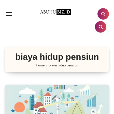
Lewati
ke
konten
biaya hidup pensiun
Home
biaya hidup pensiun