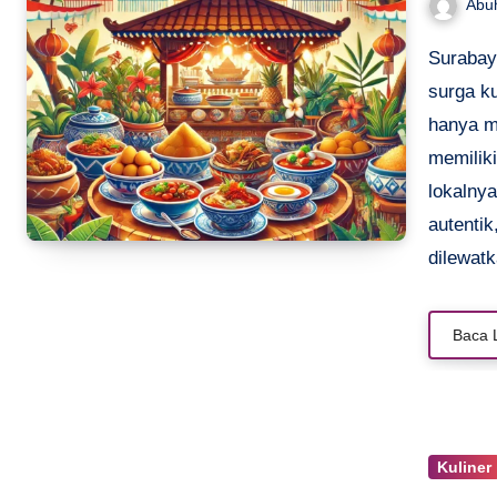
Abu
Surabaya, kota terbesar kedua di Indonesia, dikenal sebagai
surga k
hanya m
memilik
lokalny
autentik
dilewatk
Baca 
Kuliner