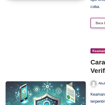
coba.
Baca 
Keamana
Cara
Veri
Abu
Keamanan verifikasi online menjadi salah satu elemen
terpenti