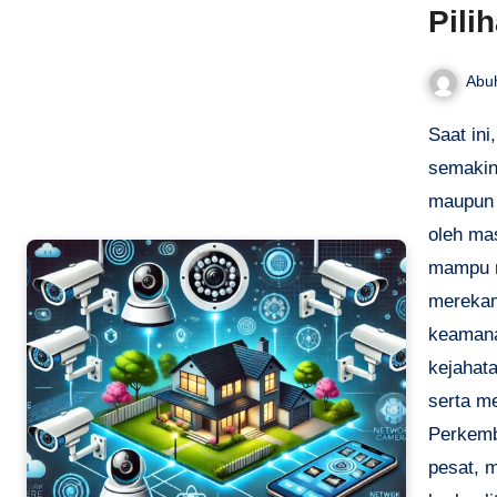
Pili
Abu
Saat ini, kebutuhan akan sistem pengamanan yang efektif
semakin
maupun f
oleh ma
mampu m
merekam
keamanan
kejahat
serta me
Perkemb
pesat, 