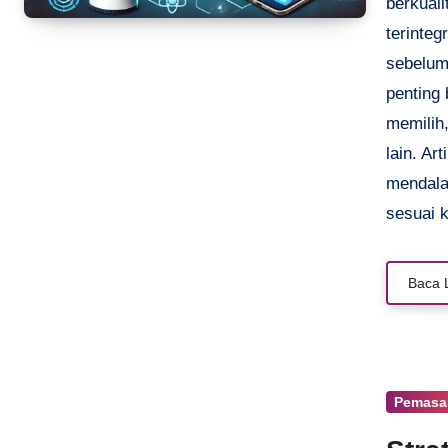
berkual
terinte
sebelum
penting 
memilih
lain. Ar
mendala
sesuai 
Baca 
Pemasa