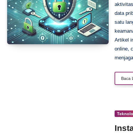
aktivita
data pri
satu la
keamana
Artikel
online, 
menjaga
Baca 
Teknol
Inst