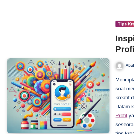
Tips Kre
Insp
Prof
Abu
Menciptakan tampilan menarik untuk foto profil bukan hanya
soal me
kreatif 
Dalam k
Profil
ya
seseora
tips kre