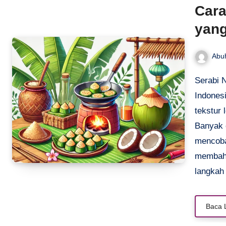
Car
yan
Abu
Serabi Notosuman adalah salah satu kuliner legendaris
Indonesi
tekstur
Banyak 
mencoba
membaha
langkah 
Baca 