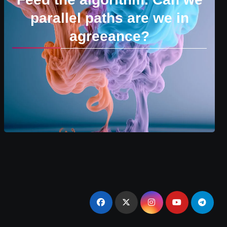
parallel paths are we in
agreeance?