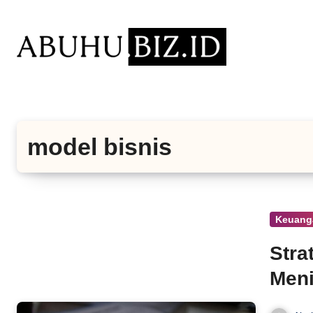
Lewati
ke
konten
model bisnis
Keuang
Stra
Meni