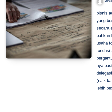
Abu
bisnis 
yang be
secara e
bahkan 
usaha f
fondasi 
bergantu
nya pas
delegasi
(naik k
lebih be