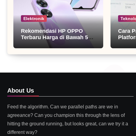
Elektronik
Teknol
Rekomendasi HP OPPO
Cara P
Terbaru Harga di Bawah 5
Platfor
Juta
About Us
Feed the algorithm. Can we parallel paths are we in
agreeance? Can you champion this through the lens of
hitting the ground running, but looks great, can we try it a
different way?