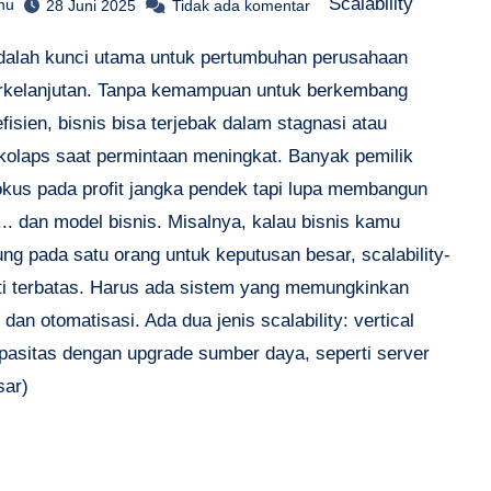
Scalability
hu
28 Juni 2025
Tidak ada komentar
adalah kunci utama untuk pertumbuhan perusahaan
rkelanjutan. Tanpa kemampuan untuk berkembang
fisien, bisnis bisa terjebak dalam stagnasi atau
kolaps saat permintaan meningkat. Banyak pemilik
okus pada profit jangka pendek tapi lupa membangun
... dan model bisnis. Misalnya, kalau bisnis kamu
ng pada satu orang untuk keputusan besar, scalability-
ti terbatas. Harus ada sistem yang memungkinkan
 dan otomatisasi. Ada dua jenis scalability: vertical
apasitas dengan upgrade sumber daya, seperti server
sar)