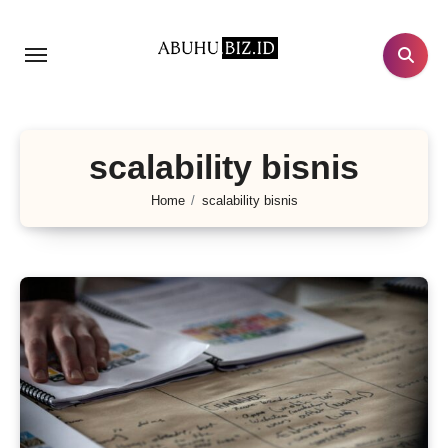
Lewati
ke
konten
scalability bisnis
Home
scalability bisnis