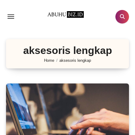
Lewati
ke
konten
aksesoris lengkap
Home
aksesoris lengkap