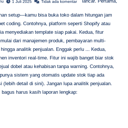
lancar. Pertama,
hu
1 Juli 2025
Tidak ada komentar
an setup—kamu bisa buka toko dalam hitungan jam
bet coding. Contohnya, platform seperti Shopify atau
ia menyediakan template siap pakai. Kedua, fitur
 mulai dari manajemen produk, pembayaran multi-
hingga analitik penjualan. Enggak perlu ... Kedua,
n inventori real-time. Fitur ini wajib banget biar stok
ejual dobel atau kehabisan tanpa warning. Contohnya,
 punya sistem yang otomatis update stok tiap ada
i (lebih detail di sini). Jangan lupa analitik penjualan.
m bagus harus kasih laporan lengkap: