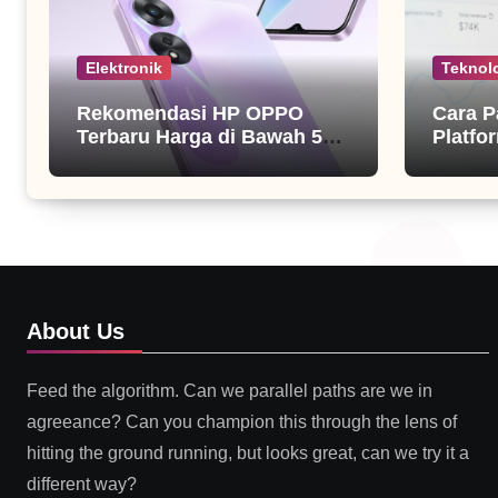
Elektronik
Teknol
Rekomendasi HP OPPO
Cara P
Terbaru Harga di Bawah 5
Platfor
Juta
About Us
Feed the algorithm. Can we parallel paths are we in
agreeance? Can you champion this through the lens of
hitting the ground running, but looks great, can we try it a
different way?