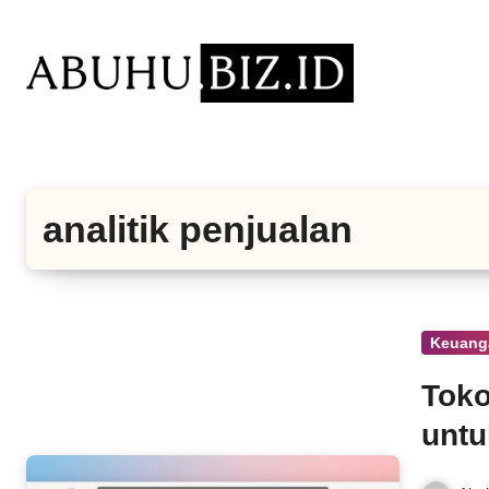
Lewati
ke
konten
analitik penjualan
Keuang
Toko
untu