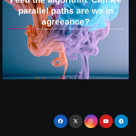
parallel paths are we in
agreeance?