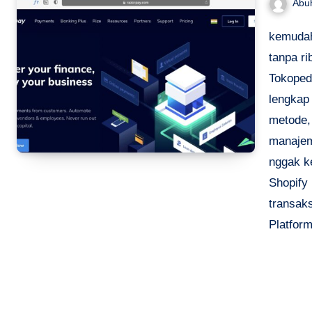
Abu
kemudah
tanpa ri
Tokoped
lengkap
metode, 
manajeme
nggak k
Shopify
transaks
Platfor