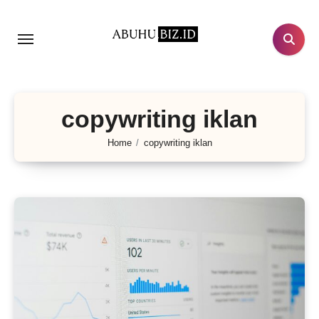
Lewati
ke
konten
copywriting iklan
Home
copywriting iklan