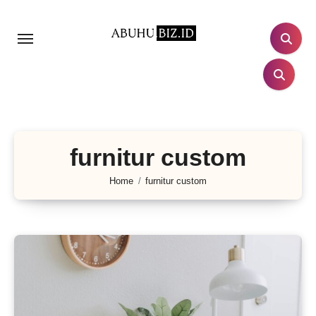
Lewati
ke
konten
furnitur custom
Home
furnitur custom