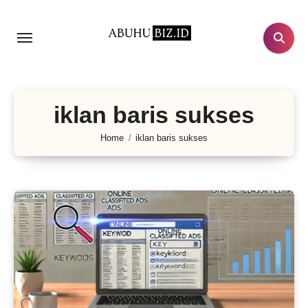
Lewati
ke
konten
iklan baris sukses
Home
iklan baris sukses