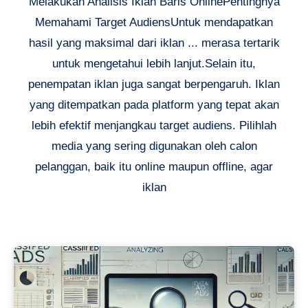
Melakukan Analisis Iklan Baris OnlinePentingnya
Memahami Target AudiensUntuk mendapatkan
hasil yang maksimal dari iklan ... merasa tertarik
untuk mengetahui lebih lanjut.Selain itu,
penempatan iklan juga sangat berpengaruh. Iklan
yang ditempatkan pada platform yang tepat akan
lebih efektif menjangkau target audiens. Pilihlah
media yang sering digunakan oleh calon
pelanggan, baik itu online maupun offline, agar
iklan