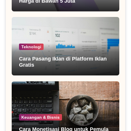
Harga di Bawah 5 Juta
Teknologi
Cara Pasang Iklan di Platform Iklan
Gratis
Keuangan & Bisnis
Cara Monetisasi Blog untuk Pemula