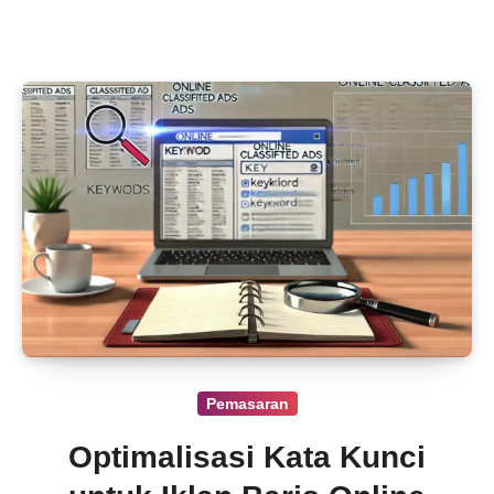
Pemasaran
Optimalisasi Kata Kunci