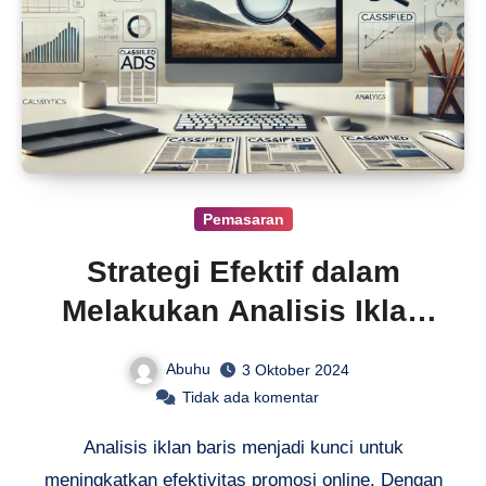
Pemasaran
Strategi Efektif dalam
Melakukan Analisis Iklan
Baris Online
Abuhu
3 Oktober 2024
Tidak ada komentar
Analisis iklan baris menjadi kunci untuk
meningkatkan efektivitas promosi online. Dengan