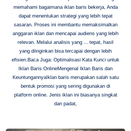
memahami bagaimana iklan baris bekerja, Anda
dapat menentukan strategi yang lebih tepat
sasaran. Proses ini membantu memaksimalkan
anggaran iklan dan mencapai audiens yang lebih
relevan. Melalui analisis yang ... tepat, hasil
yang diinginkan bisa tercapai dengan lebih
efisien.Baca Juga: Optimalisasi Kata Kunci untuk
Iklan Baris OnlineMengenal Iklan Baris dan
KeuntungannyaIklan baris merupakan salah satu
bentuk promosi yang sering digunakan di
platform online. Jenis iklan ini biasanya singkat
dan padat,