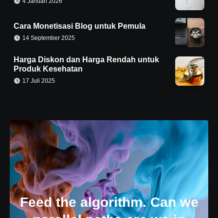
4 Januari 2026
Cara Monetisasi Blog untuk Pemula
14 September 2025
Harga Diskon dan Harga Rendah untuk
Produk Kesehatan
17 Juli 2025
Feed the algorithm. Can we