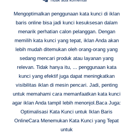
Mengoptimalkan penggunaan kata kunci di iklan
baris online bisa jadi kunci kesuksesan dalam
menarik perhatian calon pelanggan. Dengan
memilih kata kunci yang tepat, iklan Anda akan
lebih mudah ditemukan oleh orang-orang yang
sedang mencari produk atau layanan yang
relevan. Tidak hanya itu, ... penggunaan kata
kunci yang efektif juga dapat meningkatkan
visibilitas iklan di mesin pencari. Jadi, penting
untuk memahami cara memanfaatkan kata kunci
agar iklan Anda tampil lebih menonjol.Baca Juga:
Optimalisasi Kata Kunci untuk Iklan Baris
OnlineCara Menemukan Kata Kunci yang Tepat
untuk