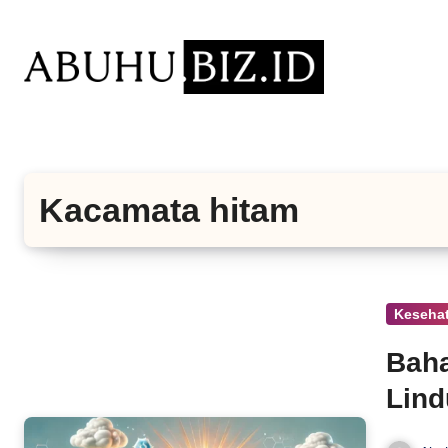
Lewati
ke
konten
Kacamata hitam
Kesehat
Baha
Lind