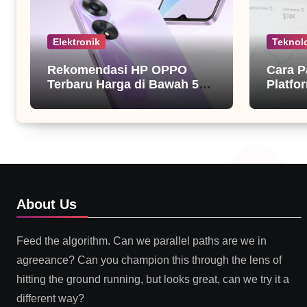
Elektronik
Teknol
Rekomendasi HP OPPO
Cara P
Terbaru Harga di Bawah 5
Platfor
Juta
About Us
Feed the algorithm. Can we parallel paths are we in
agreeance? Can you champion this through the lens of
hitting the ground running, but looks great, can we try it a
different way?