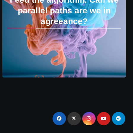
parallel paths are we in
agreeance?