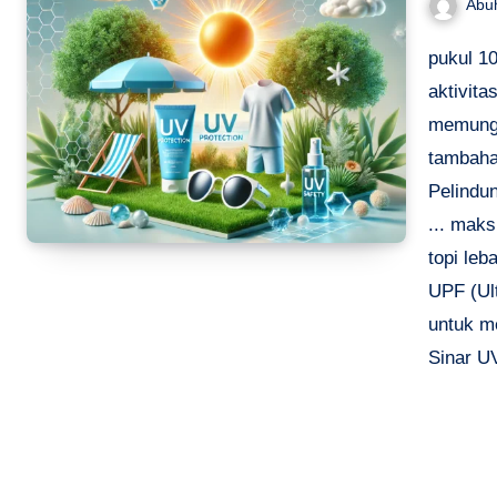
Abu
pukul 1
aktivita
memungk
tambaha
Pelindu
... maks
topi leb
UPF (Ult
untuk m
Sinar UV