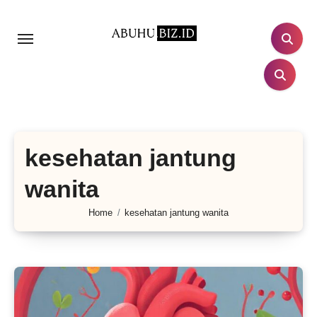
Lewati
ke
konten
kesehatan jantung
wanita
Home
kesehatan jantung wanita