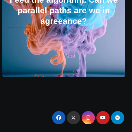
parallel paths are we in
agreeance?