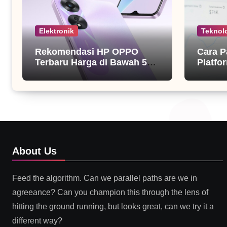
Elektronik
Teknol
Rekomendasi HP OPPO
Cara P
Terbaru Harga di Bawah 5
Platfor
Juta
About Us
Feed the algorithm. Can we parallel paths are we in
agreeance? Can you champion this through the lens of
hitting the ground running, but looks great, can we try it a
different way?