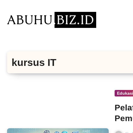
Lewati
ke
konten
kursus IT
Edukasi
Pela
Pemu