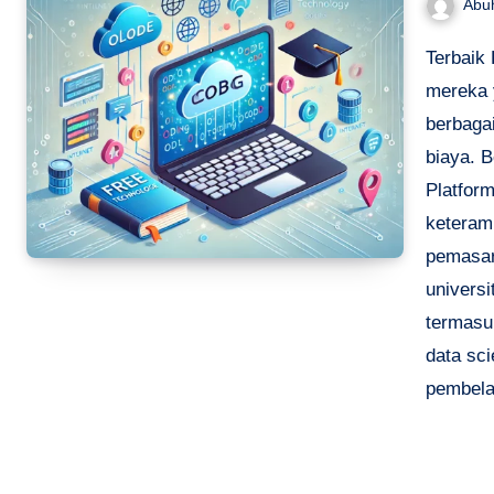
Abu
Terbaik 
mereka 
berbaga
biaya. B
Platform
keteramp
pemasara
univers
termasu
data sc
pembela