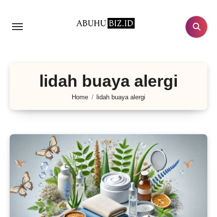
Lewati
ke
konten
lidah buaya alergi
Home
lidah buaya alergi