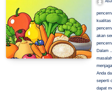
Abu
pencern
kualita
pencern
akan ser
pencern
Dalam .
masalah
menjaga
Anda da
seperti 
dapat 