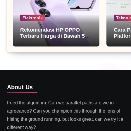
Elektronik
Teknol
Rekomendasi HP OPPO
Cara P
Terbaru Harga di Bawah 5
Platfor
Juta
About Us
Feed the algorithm. Can we parallel paths are we in
agreeance? Can you champion this through the lens of
hitting the ground running, but looks great, can we try it a
different way?