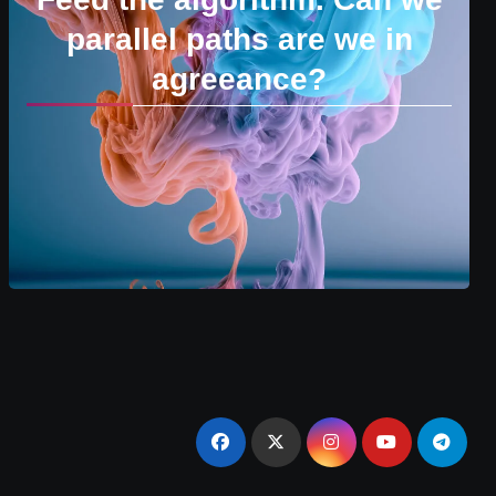
parallel paths are we in
agreeance?