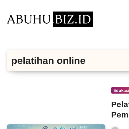
Lewati
ke
konten
pelatihan online
Edukasi
Pela
Pemu