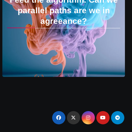
parallel paths are we in
agreeance?