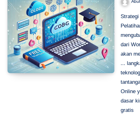
Abu
Strateg
Pelatiha
menguba
dari Wo
akan me
... lang
teknolo
tantanga
Online y
dasar k
gratis