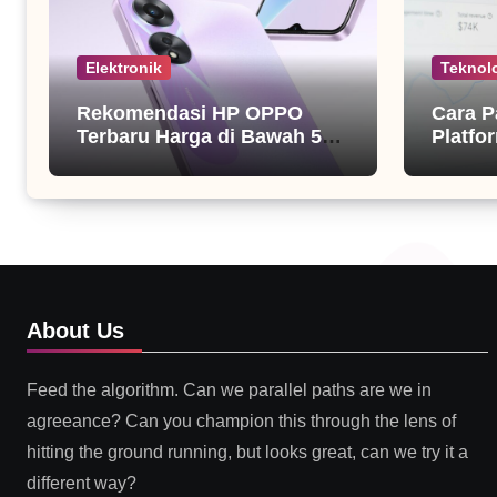
Elektronik
Teknol
Rekomendasi HP OPPO
Cara P
Terbaru Harga di Bawah 5
Platfor
Juta
About Us
Feed the algorithm. Can we parallel paths are we in
agreeance? Can you champion this through the lens of
hitting the ground running, but looks great, can we try it a
different way?