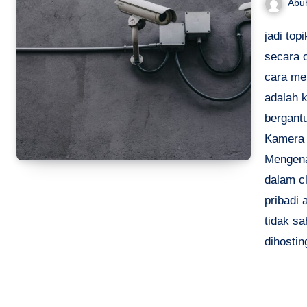
Abu
jadi top
secara 
cara mel
adalah 
bergantu
Kamera
Mengena
dalam c
pribadi 
tidak s
dihostin