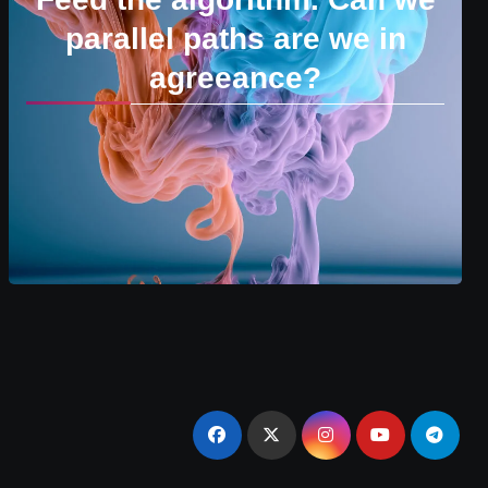
parallel paths are we in
agreeance?