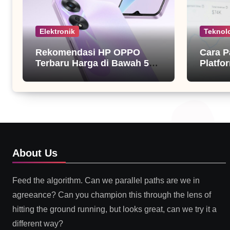
Elektronik
Teknol
Rekomendasi HP OPPO
Cara P
Terbaru Harga di Bawah 5
Platfor
Juta
About Us
Feed the algorithm. Can we parallel paths are we in
agreeance? Can you champion this through the lens of
hitting the ground running, but looks great, can we try it a
different way?