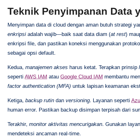
Teknik Penyimpanan Data 
Menyimpan data di cloud dengan aman butuh strategi ya
enkripsi
adalah wajib—baik saat data diam (
at rest
) maup
enkripsi file, dan pastikan koneksi menggunakan proto
sebagai opsi default.
Kedua,
manajemen akses
harus ketat. Terapkan prinsip
seperti
AWS IAM
atau
Google Cloud IAM
membantu mengo
factor authentication (MFA)
untuk lapisan keamanan ekst
Ketiga,
backup rutin
dan
versioning
. Layanan seperti
Azu
human error. Pastikan backup disimpan terpisah dari su
Terakhir,
monitor aktivitas mencurigakan
. Gunakan layan
mendeteksi ancaman real-time.