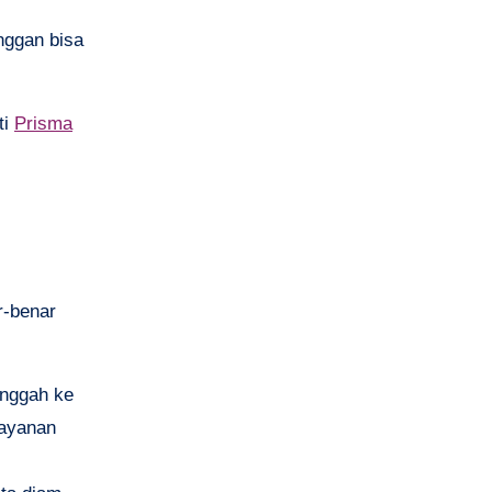
nggan bisa
ti
Prisma
r-benar
nggah ke
Layanan