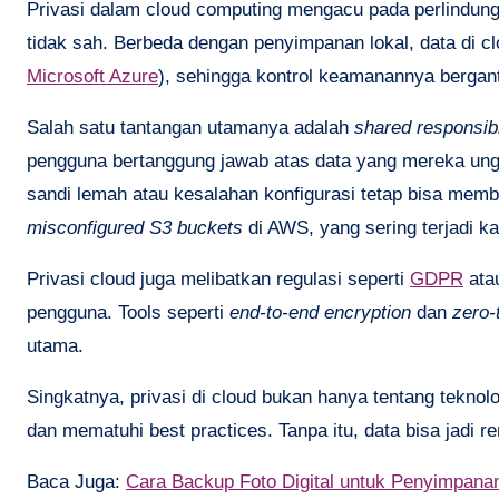
Privasi dalam cloud computing mengacu pada perlindungan
tidak sah. Berbeda dengan penyimpanan lokal, data di clo
Microsoft Azure
), sehingga kontrol keamanannya bergan
Salah satu tantangan utamanya adalah
shared responsibi
pengguna bertanggung jawab atas data yang mereka ung
sandi lemah atau kesalahan konfigurasi tetap bisa mem
misconfigured S3 buckets
di AWS, yang sering terjadi k
Privasi cloud juga melibatkan regulasi seperti
GDPR
ata
pengguna. Tools seperti
end-to-end encryption
dan
zero-
utama.
Singkatnya, privasi di cloud bukan hanya tentang teknol
dan mematuhi best practices. Tanpa itu, data bisa jadi 
Baca Juga:
Cara Backup Foto Digital untuk Penyimpan