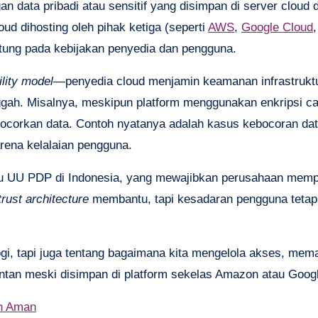
 data pribadi atau sensitif yang disimpan di server cloud 
ud dihosting oleh pihak ketiga (seperti
AWS
,
Google Cloud
,
tung pada kebijakan penyedia dan pengguna.
lity model
—penyedia cloud menjamin keamanan infrastruktu
gah. Misalnya, meskipun platform menggunakan enkripsi ca
bocorkan data. Contoh nyatanya adalah kasus kebocoran dat
arena kelalaian pengguna.
u UU PDP di Indonesia, yang mewajibkan perusahaan mempr
trust architecture
membantu, tapi kesadaran pengguna tetap
ogi, tapi juga tentang bagaimana kita mengelola akses, mema
rentan meski disimpan di platform sekelas Amazon atau Goog
an Aman