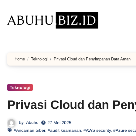
Lewati
ke
konten
Home
Teknologi
Privasi Cloud dan Penyimpanan Data Aman
Teknologi
Privasi Cloud dan Pe
By
Abuhu
27 Mei 2025
#Ancaman Siber
,
#audit keamanan
,
#AWS security
,
#Azure secu