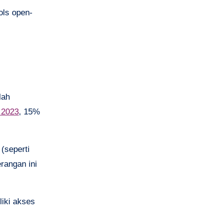
ols open-
lah
 2023
, 15%
(seperti
rangan ini
liki akses