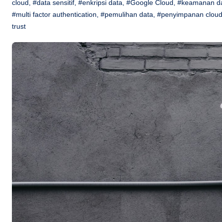
cloud
,
#data sensitif
,
#enkripsi data
,
#Google Cloud
,
#keamanan d
#multi factor authentication
,
#pemulihan data
,
#penyimpanan clou
trust