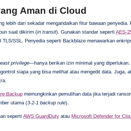
yang Aman di Cloud
ng lebih dari sekadar mengandalkan fitur bawaan penyedia.
un saat dikirim (
in transit
). Gunakan standar seperti
AES-2
kol TLS/SSL. Penyedia seperti Backblaze menawarkan enkrips
least privilege
—hanya berikan izin minimal yang diperlukan.
ntrol siapa yang bisa melihat atau mengedit data. Juga, a
ra.
re Backup
memungkinkan pemulihan data jika terjadi rans
mber utama (
3-2-1 backup rule
).
an seperti
AWS GuardDuty
atau
Microsoft Defender for Clo