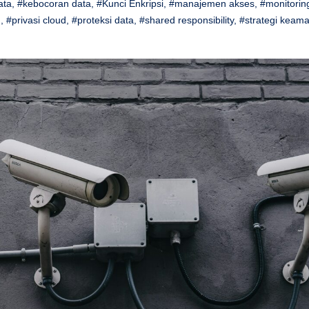
ata
,
#kebocoran data
,
#Kunci Enkripsi
,
#manajemen akses
,
#monitorin
d
,
#privasi cloud
,
#proteksi data
,
#shared responsibility
,
#strategi keam