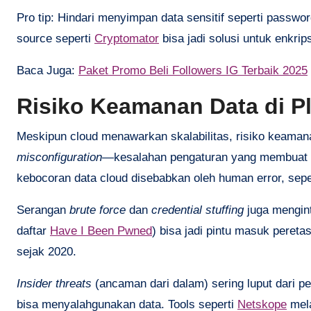
Pro tip: Hindari menyimpan data sensitif seperti passwor
source seperti
Cryptomator
bisa jadi solusi untuk enkrip
Baca Juga:
Paket Promo Beli Followers IG Terbaik 2025
Risiko Keamanan Data di P
Meskipun cloud menawarkan skalabilitas, risiko keaman
misconfiguration
—kesalahan pengaturan yang membuat d
kebocoran data cloud disebabkan oleh human error, sepe
Serangan
brute force
dan
credential stuffing
juga mengint
daftar
Have I Been Pwned
) bisa jadi pintu masuk pereta
sejak 2020.
Insider threats
(ancaman dari dalam) sering luput dari p
bisa menyalahgunakan data. Tools seperti
Netskope
mela