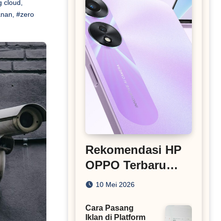
g cloud
,
anan
,
#zero
Rekomendasi HP
OPPO Terbaru
Harga di Bawah 5
10 Mei 2026
Juta
Cara Pasang
Iklan di Platform