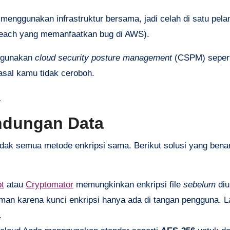
 menggunakan infrastruktur bersama, jadi celah di satu pela
breach yang memanfaatkan bug di AWS).
n gunakan
cloud security posture management
(CSPM) seper
asal kamu tidak ceroboh.
l
indungan Data
tidak semua metode enkripsi sama. Berikut solusi yang bena
t
atau
Cryptomator
memungkinkan enkripsi file
sebelum
diu
 aman karena kunci enkripsi hanya ada di tangan pengguna. 
.