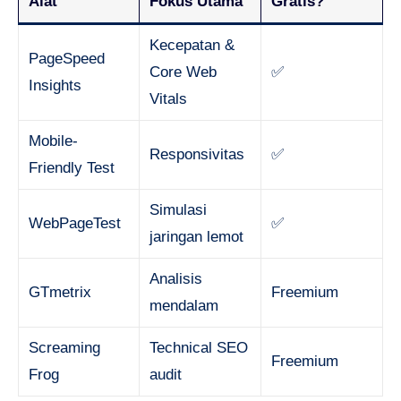
Alat
Fokus Utama
Gratis?
Kecepatan &
PageSpeed
Core Web
✅
Insights
Vitals
Mobile-
Responsivitas
✅
Friendly Test
Simulasi
WebPageTest
✅
jaringan lemot
Analisis
GTmetrix
Freemium
mendalam
Screaming
Technical SEO
Freemium
Frog
audit