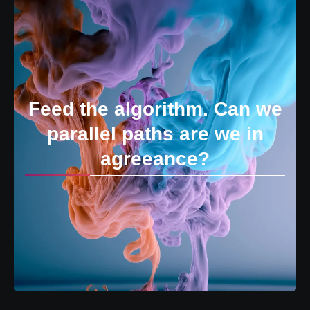
Feed the algorithm. Can we
parallel paths are we in
agreeance?