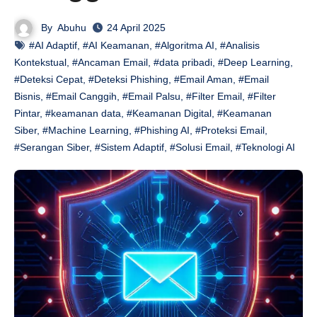
By
Abuhu
24 April 2025
#AI Adaptif
,
#AI Keamanan
,
#Algoritma AI
,
#Analisis
Kontekstual
,
#Ancaman Email
,
#data pribadi
,
#Deep Learning
,
#Deteksi Cepat
,
#Deteksi Phishing
,
#Email Aman
,
#Email
Bisnis
,
#Email Canggih
,
#Email Palsu
,
#Filter Email
,
#Filter
Pintar
,
#keamanan data
,
#Keamanan Digital
,
#Keamanan
Siber
,
#Machine Learning
,
#Phishing AI
,
#Proteksi Email
,
#Serangan Siber
,
#Sistem Adaptif
,
#Solusi Email
,
#Teknologi AI