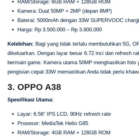
RAM/Storage: 6GB RAM + 128GB ROM
Kamera: Dual 50MP + 2MP (depan 8MP)
Baterai: 5000mAh dengan 33W SUPERVOOC charg
Harga: Rp 3.500.000 – Rp 3.800.000
Kelebihan:
Bagi yang tidak terlalu membutuhkan 5G, O
dikeluarkan. Dengan layar besar 6.72 inci dan refresh 
bermain game. Kamera utama 50MP menghasilkan foto y
pengisian cepat 33W memastikan Anda tidak perlu khawat
3. OPPO A38
Spesifikasi Utama:
Layar: 6.56″ IPS LCD, 90Hz refresh rate
Prosesor: MediaTek Helio G85
RAM/Storage: 4GB RAM + 128GB ROM