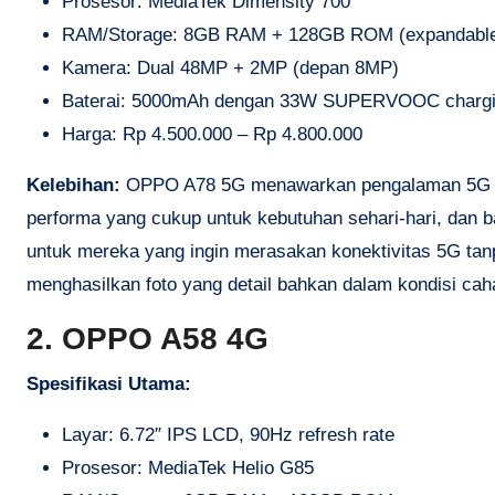
Prosesor: MediaTek Dimensity 700
RAM/Storage: 8GB RAM + 128GB ROM (expandabl
Kamera: Dual 48MP + 2MP (depan 8MP)
Baterai: 5000mAh dengan 33W SUPERVOOC charg
Harga: Rp 4.500.000 – Rp 4.800.000
Kelebihan:
OPPO A78 5G menawarkan pengalaman 5G di 
performa yang cukup untuk kebutuhan sehari-hari, dan ba
untuk mereka yang ingin merasakan konektivitas 5G t
menghasilkan foto yang detail bahkan dalam kondisi ca
2. OPPO A58 4G
Spesifikasi Utama:
Layar: 6.72″ IPS LCD, 90Hz refresh rate
Prosesor: MediaTek Helio G85