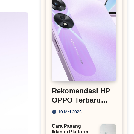
Rekomendasi HP
OPPO Terbaru
Harga di Bawah 5
10 Mei 2026
Juta
Cara Pasang
Iklan di Platform