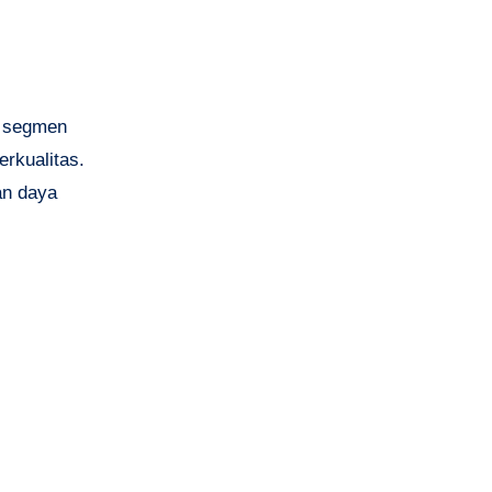
i segmen
rkualitas.
an daya