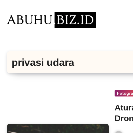
Lewati
ke
konten
privasi udara
Fotogra
Atur
Dron