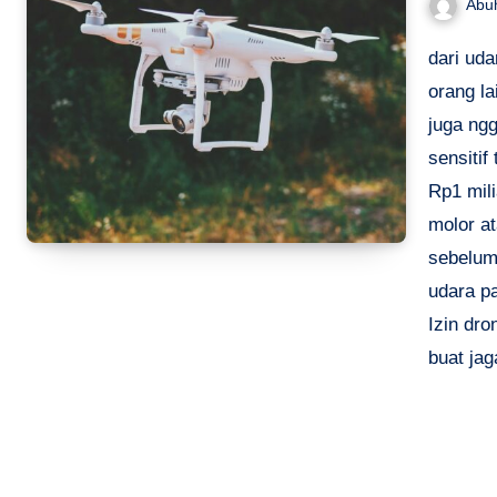
Abu
dari ud
orang la
juga ngg
sensitif
Rp1 mili
molor a
sebelum
udara p
Izin dr
buat ja