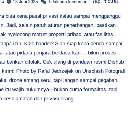
Yap, motret
hu
18 Juni 2025
Tidak ada komentar
ara bisa kena pasal privasi kalau sampai mengganggu
in. Jadi, selain patuh aturan penerbangan, pastikan
ak nyelonong motret properti pribadi atau fasilitas
 tanpa izin. Kalo bandel? Siap-siap kena denda sampai
ar atau pidana penjara berdasarkan ... bikin proses
tau bahkan ditolak. Cek ulang di panduan resmi Dishub
 kirim! Photo by Rafal Jedrzejek on Unsplash Fotografi
akai drone emang seru, tapi jangan sampai gegabah.
one itu wajib hukumnya—bukan cuma formalitas, tapi
ga keselamatan dan privasi orang