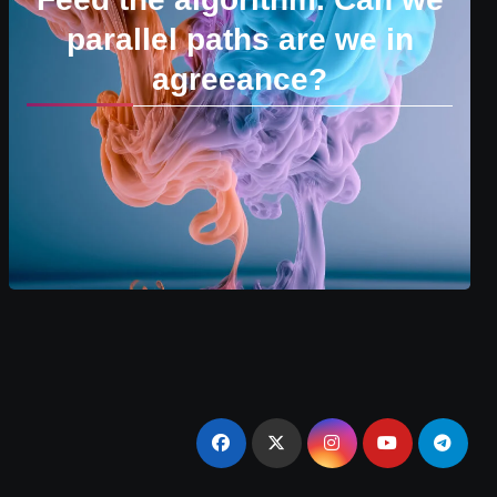
parallel paths are we in
agreeance?