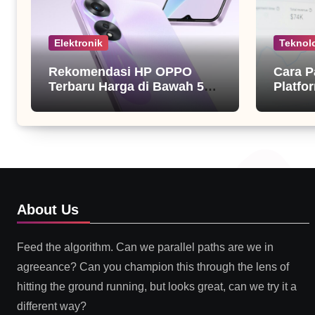
Elektronik
Teknol
Rekomendasi HP OPPO
Cara P
Terbaru Harga di Bawah 5
Platfor
Juta
About Us
Feed the algorithm. Can we parallel paths are we in
agreeance? Can you champion this through the lens of
hitting the ground running, but looks great, can we try it a
different way?