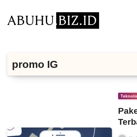
Lewati
ke
konten
promo IG
Teknolo
Pake
Terb