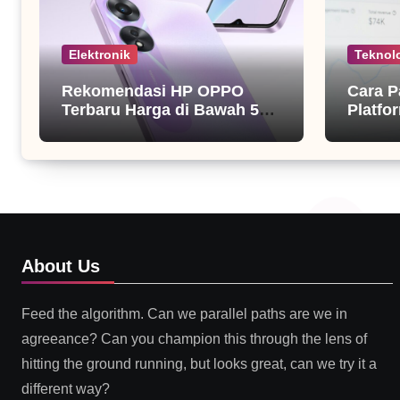
Elektronik
Teknol
Rekomendasi HP OPPO
Cara P
Terbaru Harga di Bawah 5
Platfor
Juta
About Us
Feed the algorithm. Can we parallel paths are we in
agreeance? Can you champion this through the lens of
hitting the ground running, but looks great, can we try it a
different way?