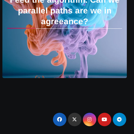
parallel paths are we in
agreeance?