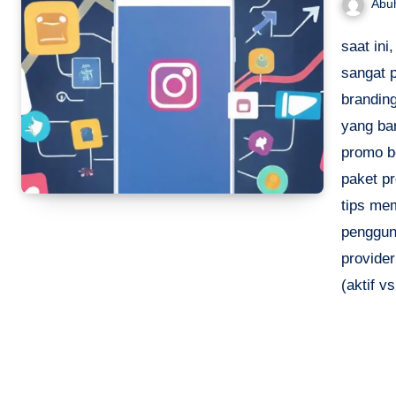
Abu
saat ini
sangat p
brandin
yang ba
promo be
paket pr
tips mem
pengguna
provider
(aktif v