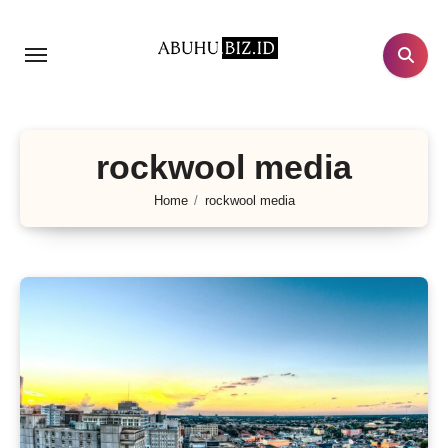
Lewati
ke
konten
rockwool media
Home
rockwool media