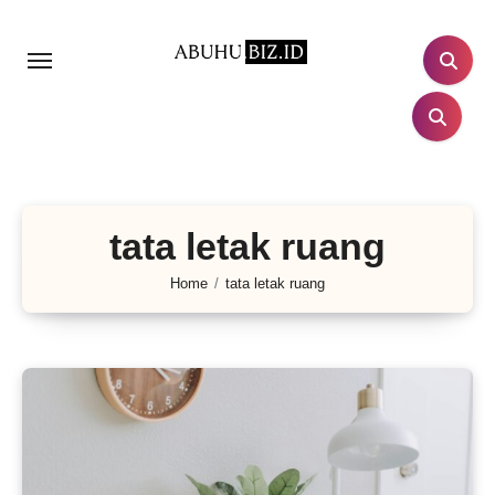
Lewati
ke
konten
tata letak ruang
Home
tata letak ruang