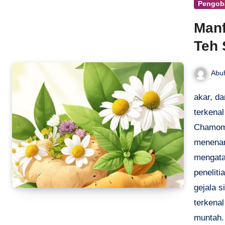
Pengoba
Manf
Teh 
Abu
akar, d
terkenal
Chamomi
menenan
mengata
penelit
gejala s
terkena
muntah. 