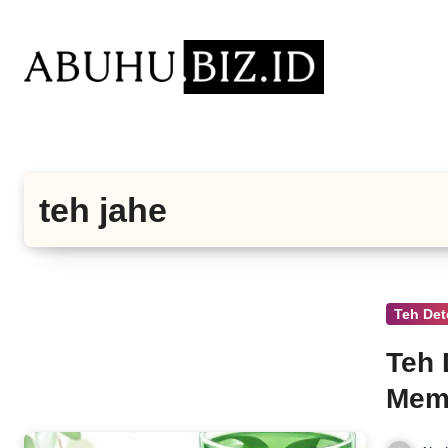
Lewati
ke
konten
teh jahe
Teh De
Teh 
Mem