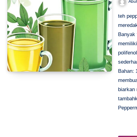
Abu
teh pepp
meredak
Banyak 
memiliki
polifen
sederha
Bahan: 1
membuat:
biarkan 
tambahk
Pepperm