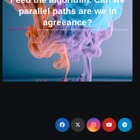
parallel paths are we in
agreeance?