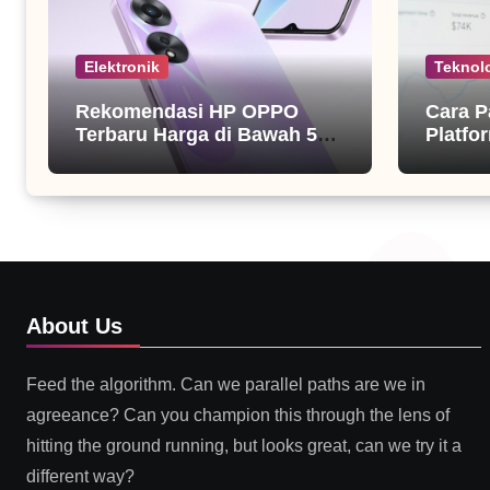
Elektronik
Teknol
Rekomendasi HP OPPO
Cara P
Terbaru Harga di Bawah 5
Platfor
Juta
About Us
Feed the algorithm. Can we parallel paths are we in
agreeance? Can you champion this through the lens of
hitting the ground running, but looks great, can we try it a
different way?