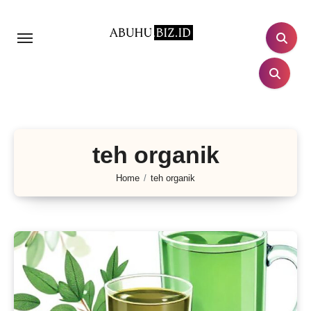
Lewati
ke
konten
teh organik
Home
teh organik