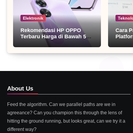
Elektronik
Teknol
Rekomendasi HP OPPO
Cara P
Terbaru Harga di Bawah 5
Platfor
Juta
About Us
Feed the algorithm. Can we parallel paths are we in
agreeance? Can you champion this through the lens of
hitting the ground running, but looks great, can we try it a
different way?