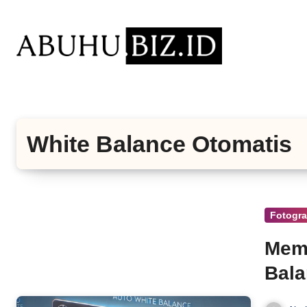
Lewati
ke
konten
White Balance Otomatis
Fotograf
Mem
Bala