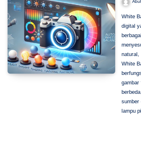
Abu
White Ba
digital
berbagai
menyesu
natural,
White B
berfung
gambar t
berbeda
sumber 
lampu pi