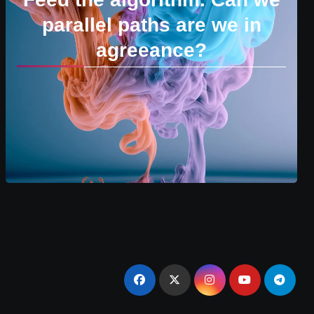
parallel paths are we in
agreeance?