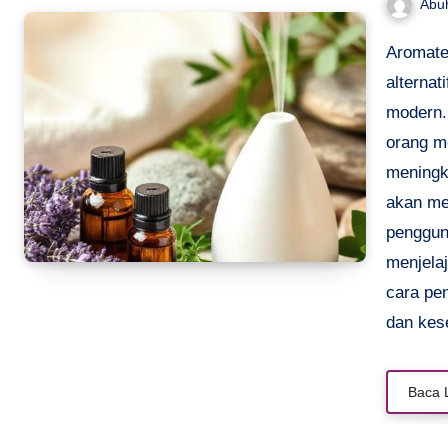
Abu
Aromaterapi telah menjadi salah satu metode pengobatan
alterna
modern
orang m
meningk
akan me
penggun
menjelaj
cara pe
dan kes
Baca 