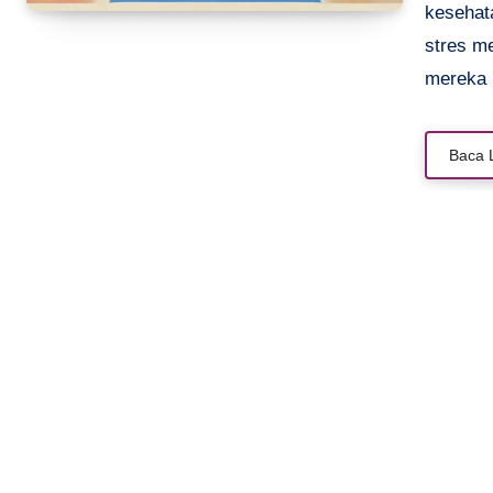
kesehat
stres m
mereka 
Baca 