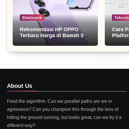
Elektronik
Teknol
Rekomendasi HP OPPO
Cara P
Terbaru Harga di Bawah 5
Platfor
Juta
About Us
Feed the algorithm. Can we parallel paths are we in
agreeance? Can you champion this through the lens of
hitting the ground running, but looks great, can we try it a
different way?