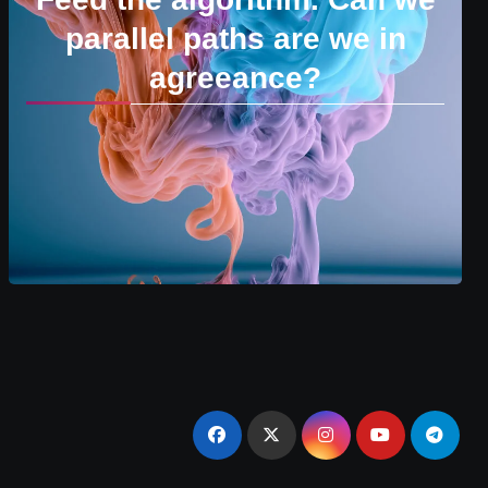
parallel paths are we in
agreeance?