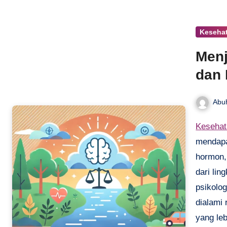
Keseha
Menj
dan 
Abu
Keseha
mendapa
hormon,
dari li
psikolog
dialami
yang le