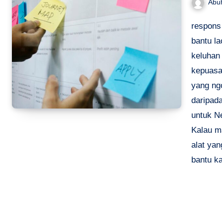
Abu
respons
bantu l
keluhan
kepuasa
yang ngo
daripada
untuk Ne
Kalau m
alat yan
bantu k