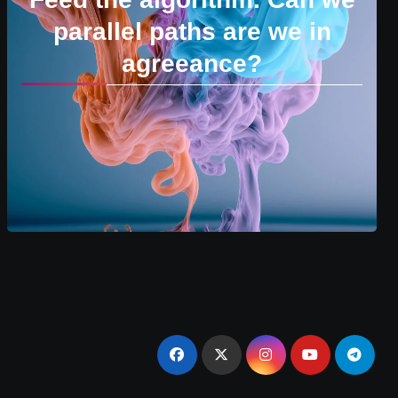
parallel paths are we in
agreeance?