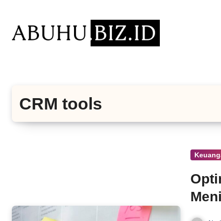
Lewati
ke
konten
CRM tools
Keuang
Opti
Meni