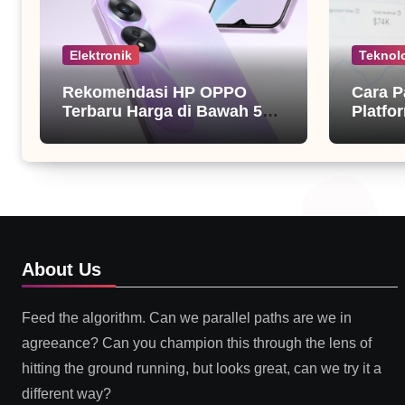
Elektronik
Teknol
Rekomendasi HP OPPO
Cara P
Terbaru Harga di Bawah 5
Platfor
Juta
About Us
Feed the algorithm. Can we parallel paths are we in
agreeance? Can you champion this through the lens of
hitting the ground running, but looks great, can we try it a
different way?