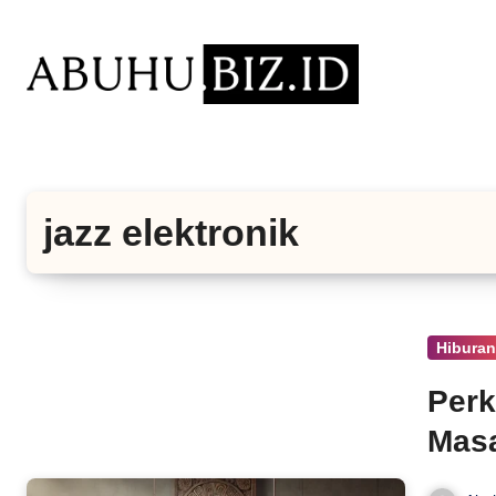
Lewati
ke
konten
jazz elektronik
Hibura
Perk
Masa