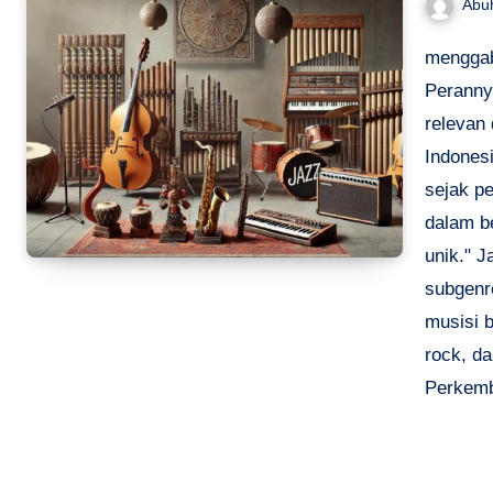
Abu
menggab
Peranny
relevan
Indones
sejak pe
dalam be
unik." 
subgenre
musisi b
rock, d
Perkemb