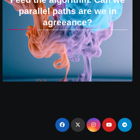
parallel paths are we in
agreeance?