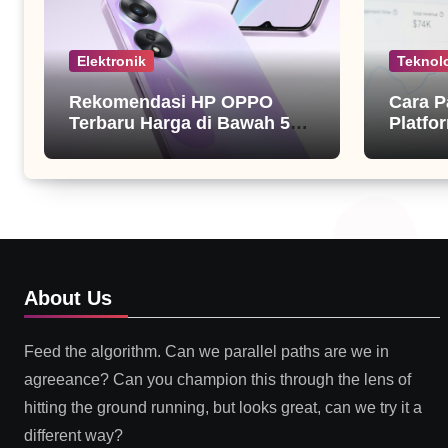
Elektronik
Teknol
Rekomendasi HP OPPO
Cara P
Terbaru Harga di Bawah 5
Platfor
Juta
About Us
Feed the algorithm. Can we parallel paths are we in
agreeance? Can you champion this through the lens of
hitting the ground running, but looks great, can we try it a
different way?