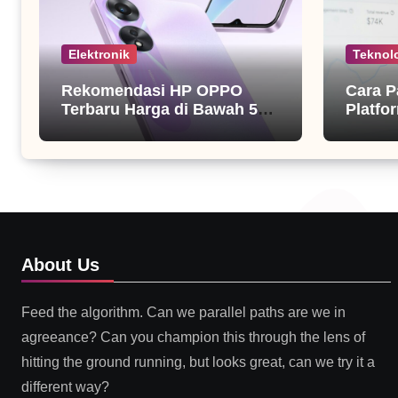
Elektronik
Teknol
Rekomendasi HP OPPO
Cara P
Terbaru Harga di Bawah 5
Platfor
Juta
About Us
Feed the algorithm. Can we parallel paths are we in
agreeance? Can you champion this through the lens of
hitting the ground running, but looks great, can we try it a
different way?