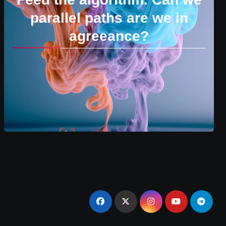
parallel paths are we in
agreeance?