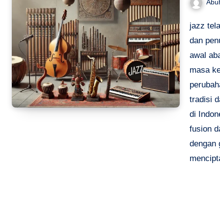
Abu
jazz tel
dan penu
awal ab
masa ke
perubah
tradisi
di Indon
fusion 
dengan g
mencipt