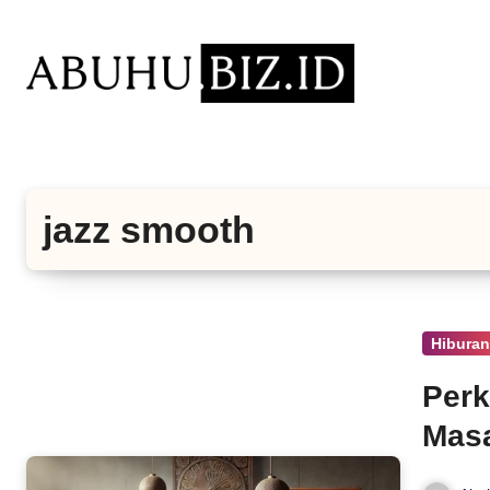
Lewati
ke
konten
jazz smooth
Hibura
Perk
Masa