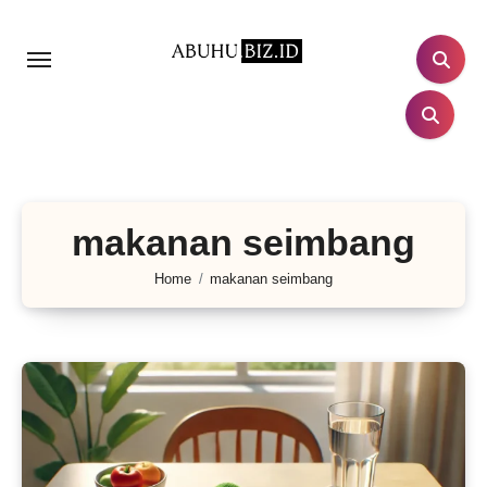
Lewati
ke
konten
makanan seimbang
Home
makanan seimbang