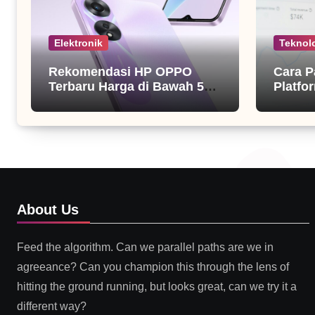
Elektronik
Teknol
Rekomendasi HP OPPO
Cara P
Terbaru Harga di Bawah 5
Platfor
Juta
About Us
Feed the algorithm. Can we parallel paths are we in
agreeance? Can you champion this through the lens of
hitting the ground running, but looks great, can we try it a
different way?