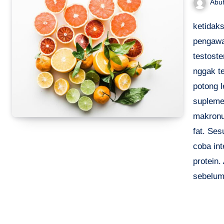
Abu
ketidak
pengawa
testoste
nggak te
potong l
supleme
makronu
fat. Se
coba int
protein.
sebelu