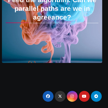
parallel paths are we in
agreeance?