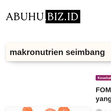
Lewati
ke
konten
makronutrien seimbang
Keseha
FOMO
yang