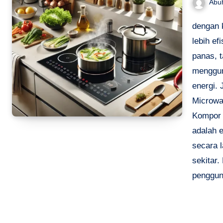
Abu
dengan k
lebih ef
panas, t
menggun
energi.
Microwa
Kompor 
adalah 
secara 
sekitar
penggun