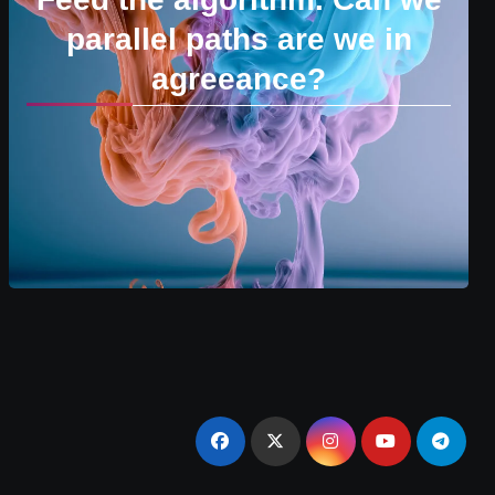
parallel paths are we in
agreeance?