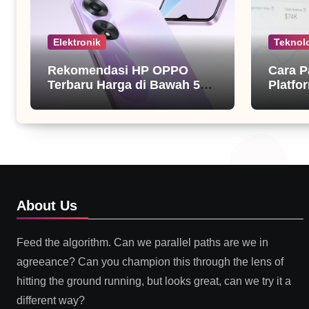
Elektronik
Teknol
Rekomendasi HP OPPO
Cara P
Terbaru Harga di Bawah 5
Platfor
Juta
About Us
Feed the algorithm. Can we parallel paths are we in
agreeance? Can you champion this through the lens of
hitting the ground running, but looks great, can we try it a
different way?