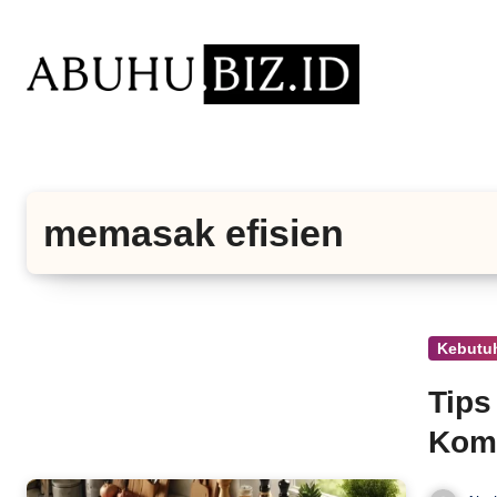
Lewati
ke
konten
memasak efisien
Kebutu
Tips
Komp