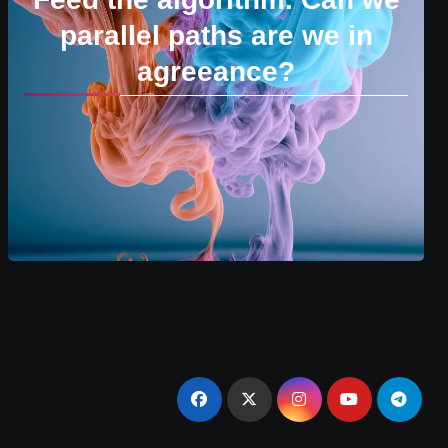
parallel paths are we in
agreeance?