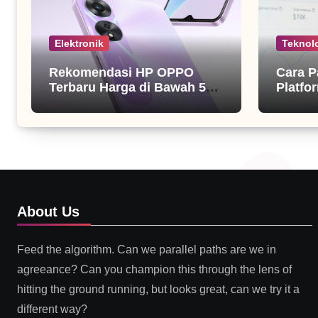
Elektronik
Teknol
Rekomendasi HP OPPO
Cara P
Terbaru Harga di Bawah 5
Platfor
Juta
About Us
Feed the algorithm. Can we parallel paths are we in
agreeance? Can you champion this through the lens of
hitting the ground running, but looks great, can we try it a
different way?