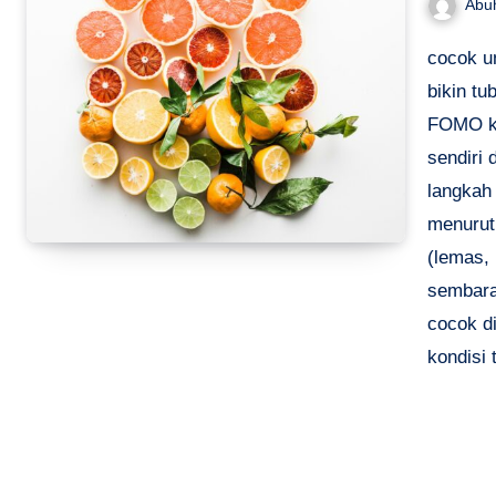
Abu
cocok u
bikin tu
FOMO ke
sendiri 
langkah 
menurut 
(lemas, 
sembara
cocok d
kondisi 