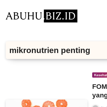
Lewati
ke
konten
mikronutrien penting
Keseha
FOMO
yang