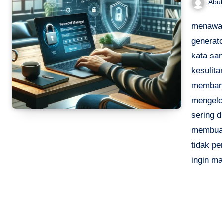
Abu
menawar
generato
kata sa
kesulita
membant
mengelo
sering d
membuat
tidak pe
ingin ma