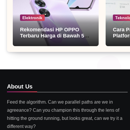
Elektronik
Teknol
Rekomendasi HP OPPO
Cara P
Terbaru Harga di Bawah 5
Platfor
Juta
About Us
Feed the algorithm. Can we parallel paths are we in
agreeance? Can you champion this through the lens of
hitting the ground running, but looks great, can we try it a
different way?