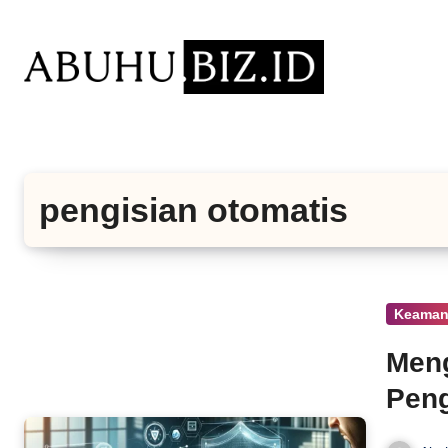
Lewati
ke
konten
pengisian otomatis
Keama
Men
Peng