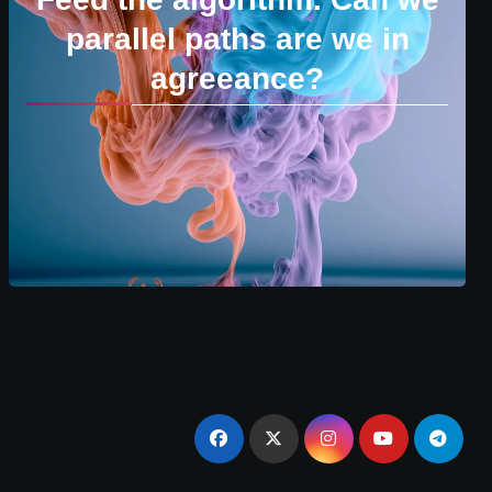
parallel paths are we in
agreeance?