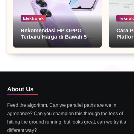
Elektronik
Teknol
Rekomendasi HP OPPO
Cara P
Terbaru Harga di Bawah 5
Platfor
Juta
About Us
Feed the algorithm. Can we parallel paths are we in
agreeance? Can you champion this through the lens of
hitting the ground running, but looks great, can we try it a
different way?