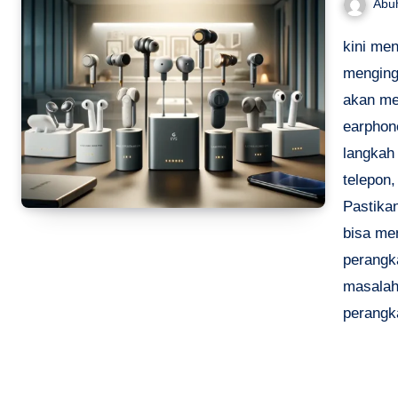
Abu
kini men
menging
akan me
earphon
langkah
telepon,
Pastika
bisa me
perangk
masalah
perangka