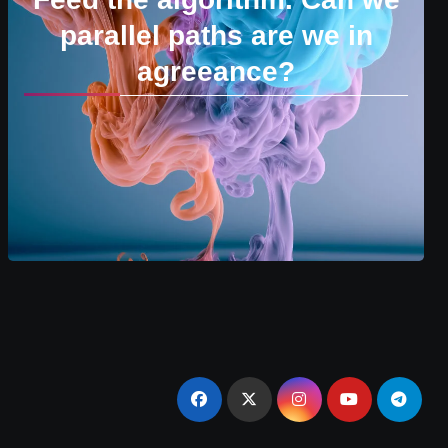
parallel paths are we in
agreeance?