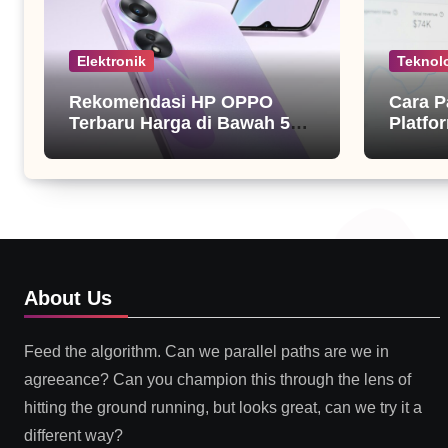
Elektronik
Teknol
Rekomendasi HP OPPO
Cara P
Terbaru Harga di Bawah 5
Platfor
Juta
About Us
Feed the algorithm. Can we parallel paths are we in
agreeance? Can you champion this through the lens of
hitting the ground running, but looks great, can we try it a
different way?