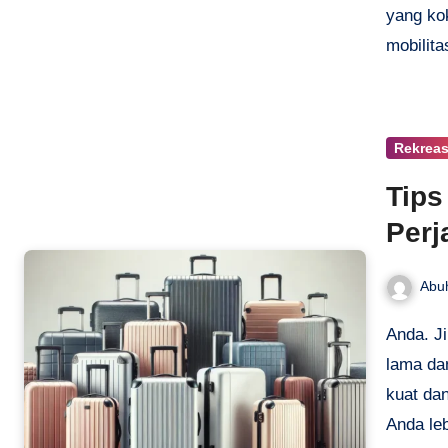
yang ko
mobilita
Rekreas
Tips
Perj
Abu
Anda. J
lama da
kuat da
Anda le