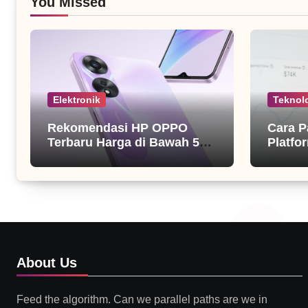
You Missed
Elektronik
Teknol
Rekomendasi HP OPPO
Cara P
Terbaru Harga di Bawah 5
Platfor
Juta
About Us
Feed the algorithm. Can we parallel paths are we in