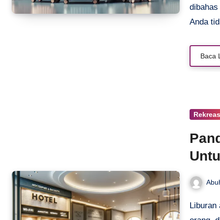
dibahas
Anda tid
Baca 
Rekreas
Pan
Untu
Abu
Liburan adalah momen yang ditunggu-tunggu oleh banyak