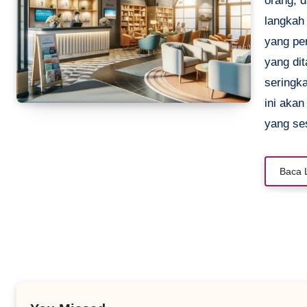
orang, 
langkah
yang per
yang di
seringka
ini aka
yang se
Baca 