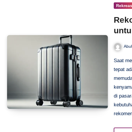
Rekreas
Reko
untu
Abu
Saat merencanakan perjalanan bisnis, memilih koper yang
tepat ad
memudah
kenyama
di pasa
kebutuh
rekomend