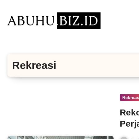
Lewati
ke
konten
Rekreasi
Rekreas
Reko
Perj