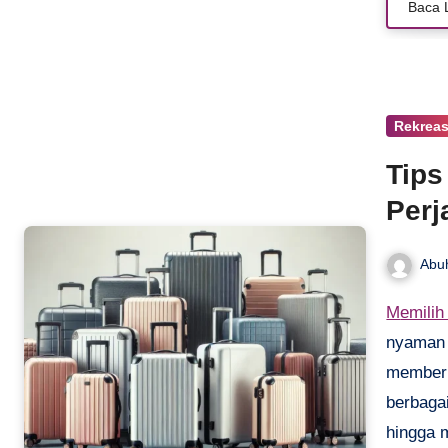
Baca 
Rekreas
Tips
Perj
Abu
Memili
nyaman 
memberi
berbagai
hingga 