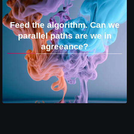
Feed the algorithm. Can we
parallel paths are we in
agreeance?