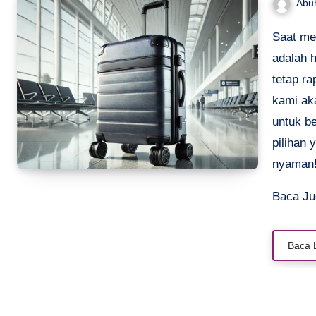
Abu
Saat melakukan perjalanan bisnis, memilih koper yang tepat
adalah 
tetap ra
kami ak
untuk b
pilihan 
nyaman
Baca J
Baca 