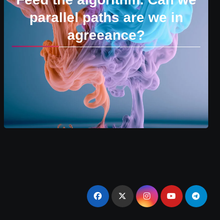
parallel paths are we in
agreeance?