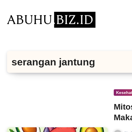
Lewati
ke
konten
serangan jantung
Keseha
Mito
Maka