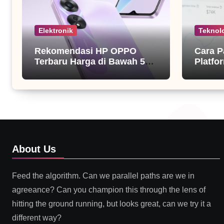
Elektronik
Teknol
Rekomendasi HP OPPO
Cara P
Terbaru Harga di Bawah 5
Platfor
Juta
About Us
Feed the algorithm. Can we parallel paths are we in
agreeance? Can you champion this through the lens of
hitting the ground running, but looks great, can we try it a
different way?