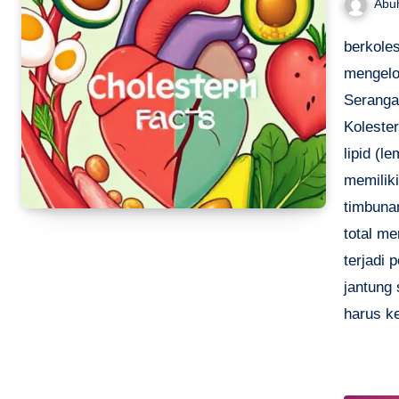
Abu
berkole
mengelo
Seranga
Koleste
lipid (l
memiliki
timbuna
total me
terjadi 
jantung 
harus k