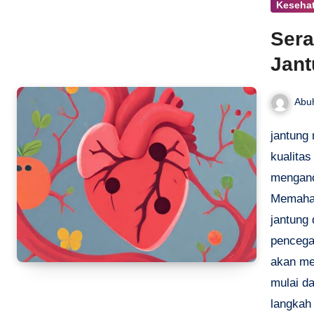
Keseha
Sera
Jant
Abu
jantung
kualitas
menganca
Memaham
jantung 
pencegah
akan me
mulai da
langkah