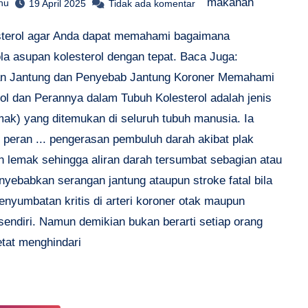
makanan
hu
19 April 2025
Tidak ada komentar
sterol agar Anda dapat memahami bagaimana
la asupan kolesterol dengan tepat. Baca Juga:
n Jantung dan Penyebab Jantung Koroner Memahami
rol dan Perannya dalam Tubuh Kolesterol adalah jenis
emak) yang ditemukan di seluruh tubuh manusia. Ia
 peran ... pengerasan pembuluh darah akibat plak
n lemak sehingga aliran darah tersumbat sebagian atau
nyebabkan serangan jantung ataupun stroke fatal bila
penyumbatan kritis di arteri koroner otak maupun
sendiri. Namun demikian bukan berarti setiap orang
etat menghindari