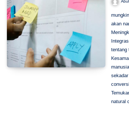
Abu
mungkin.
akan na
Meningk
Integras
tentang
Kesamaa
manusia
sekadar
convers
Temukan
natural