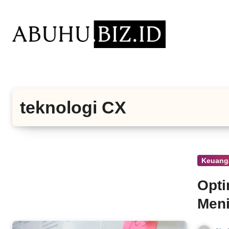
Lewati
ke
konten
teknologi CX
Keuang
Opti
Meni