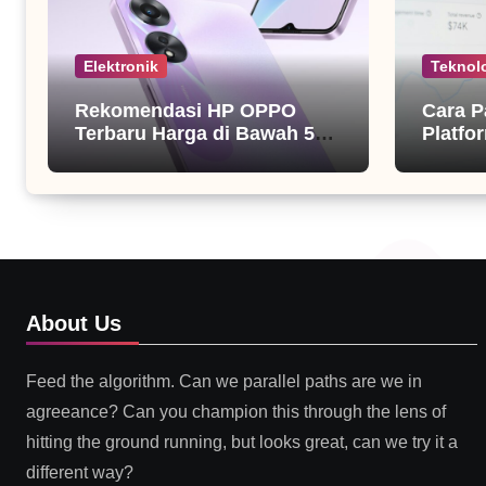
Elektronik
Teknol
Rekomendasi HP OPPO
Cara P
Terbaru Harga di Bawah 5
Platfor
Juta
About Us
Feed the algorithm. Can we parallel paths are we in
agreeance? Can you champion this through the lens of
hitting the ground running, but looks great, can we try it a
different way?