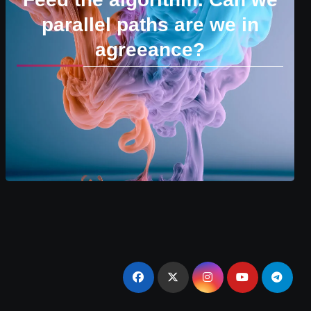
parallel paths are we in
agreeance?