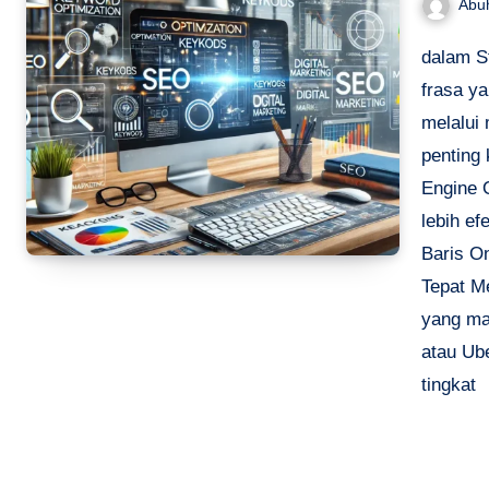
Abu
dalam S
frasa y
melalui
penting 
Engine 
lebih ef
Baris O
Tepat M
yang ma
atau Ub
tingkat