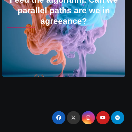
parallel paths are we in
agreeance?