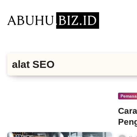
Lewati
ke
konten
alat SEO
Pemasa
Cara
Pen