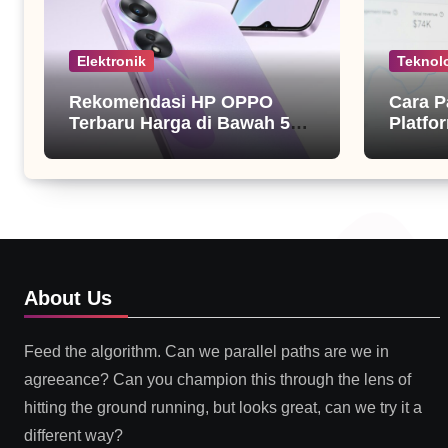
Elektronik
Teknol
Rekomendasi HP OPPO
Cara P
Terbaru Harga di Bawah 5
Platfor
Juta
About Us
Feed the algorithm. Can we parallel paths are we in
agreeance? Can you champion this through the lens of
hitting the ground running, but looks great, can we try it a
different way?