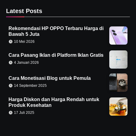
Latest Posts
Rekomendasi HP OPPO Terbaru Harga di
Bawah 5 Juta
10 Mei 2026
Cara Pasang Iklan di Platform Iklan Gratis
4 Januari 2026
Cara Monetisasi Blog untuk Pemula
14 September 2025
Harga Diskon dan Harga Rendah untuk
Produk Kesehatan
17 Juli 2025