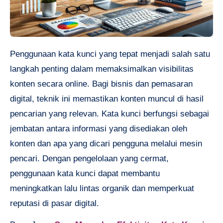
Penggunaan kata kunci yang tepat menjadi salah satu
langkah penting dalam memaksimalkan visibilitas
konten secara online. Bagi bisnis dan pemasaran
digital, teknik ini memastikan konten muncul di hasil
pencarian yang relevan. Kata kunci berfungsi sebagai
jembatan antara informasi yang disediakan oleh
konten dan apa yang dicari pengguna melalui mesin
pencari. Dengan pengelolaan yang cermat,
penggunaan kata kunci dapat membantu
meningkatkan lalu lintas organik dan memperkuat
reputasi di pasar digital.