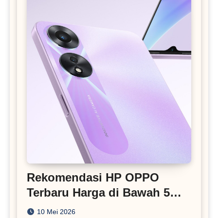
Rekomendasi HP OPPO
Terbaru Harga di Bawah 5
Juta
10 Mei 2026