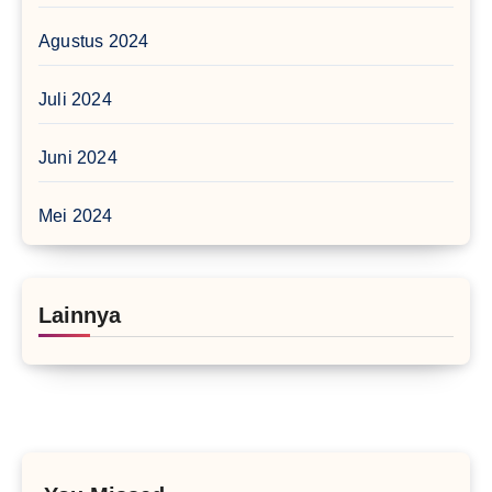
Agustus 2024
Juli 2024
Juni 2024
Mei 2024
Lainnya