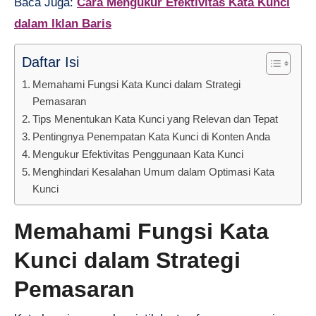
Baca Juga:
Cara Mengukur Efektivitas Kata Kunci
dalam Iklan Baris
Daftar Isi
Memahami Fungsi Kata Kunci dalam Strategi
Pemasaran
Tips Menentukan Kata Kunci yang Relevan dan Tepat
Pentingnya Penempatan Kata Kunci di Konten Anda
Mengukur Efektivitas Penggunaan Kata Kunci
Menghindari Kesalahan Umum dalam Optimasi Kata
Kunci
Memahami Fungsi Kata
Kunci dalam Strategi
Pemasaran