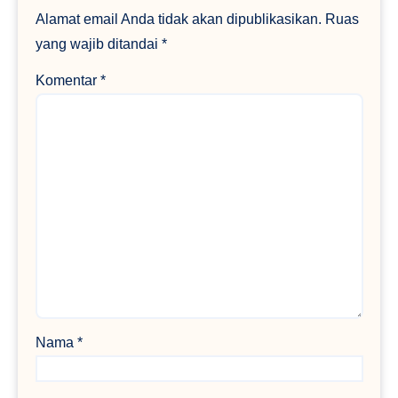
Alamat email Anda tidak akan dipublikasikan.
Ruas
yang wajib ditandai
*
Komentar
*
Nama
*