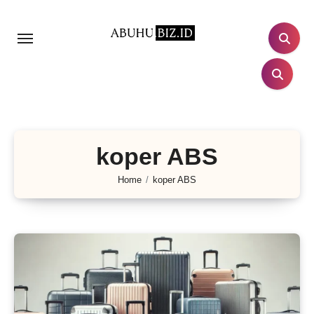
Lewati
ke
konten
koper ABS
Home
koper ABS