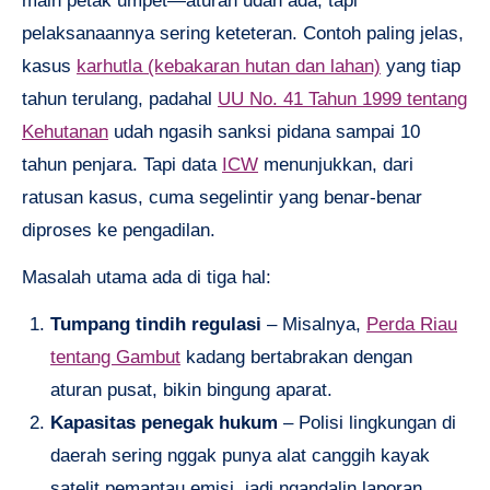
main petak umpet—aturan udah ada, tapi
pelaksanaannya sering keteteran. Contoh paling jelas,
kasus
karhutla (kebakaran hutan dan lahan)
yang tiap
tahun terulang, padahal
UU No. 41 Tahun 1999 tentang
Kehutanan
udah ngasih sanksi pidana sampai 10
tahun penjara. Tapi data
ICW
menunjukkan, dari
ratusan kasus, cuma segelintir yang benar-benar
diproses ke pengadilan.
Masalah utama ada di tiga hal:
Tumpang tindih regulasi
– Misalnya,
Perda Riau
tentang Gambut
kadang bertabrakan dengan
aturan pusat, bikin bingung aparat.
Kapasitas penegak hukum
– Polisi lingkungan di
daerah sering nggak punya alat canggih kayak
satelit pemantau emisi, jadi ngandalin laporan