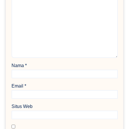
Nama
*
Email
*
Situs Web