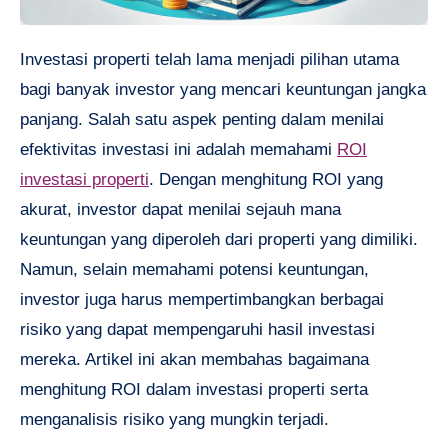
Investasi properti telah lama menjadi pilihan utama
bagi banyak investor yang mencari keuntungan jangka
panjang. Salah satu aspek penting dalam menilai
efektivitas investasi ini adalah memahami
ROI
investasi properti
. Dengan menghitung ROI yang
akurat, investor dapat menilai sejauh mana
keuntungan yang diperoleh dari properti yang dimiliki.
Namun, selain memahami potensi keuntungan,
investor juga harus mempertimbangkan berbagai
risiko yang dapat mempengaruhi hasil investasi
mereka. Artikel ini akan membahas bagaimana
menghitung ROI dalam investasi properti serta
menganalisis risiko yang mungkin terjadi.