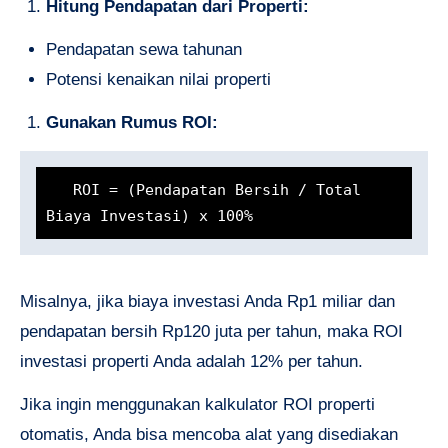
Hitung Pendapatan dari Properti:
Pendapatan sewa tahunan
Potensi kenaikan nilai properti
Gunakan Rumus ROI:
   ROI = (Pendapatan Bersih / Total 
Biaya Investasi) x 100%
Misalnya, jika biaya investasi Anda Rp1 miliar dan
pendapatan bersih Rp120 juta per tahun, maka ROI
investasi properti Anda adalah 12% per tahun.
Jika ingin menggunakan kalkulator ROI properti
otomatis, Anda bisa mencoba alat yang disediakan