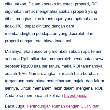
dikeluarkan. Dalam konteks investasi properti, ROI
digunakan untuk mengetahui apakah properti yang
dibeli menghasilkan keuntungan yang optimal atau
tidak. ROI dapat dihitung dengan cara
membandingkan pendapatan yang diperoleh dari
properti dengan total biaya investasi.
Misalnya, jika seseorang membeli sebuah apartemen
seharga Rp1 miliar dan memperoleh pendapatan sewa
sebesar Rp100 juta per tahun, maka ROI tahunannya
adalah 10%. Namun, angka ini masih bisa berubah
tergantung pada biaya pemeliharaan, pajak, dan faktor
lainnya. Untuk memahami lebih dalam mengenai ROI,
Anda bisa membaca artikel dari
Investopedia
.
Baca Juga:
Perlindungan Rumah dengan CCTV dan