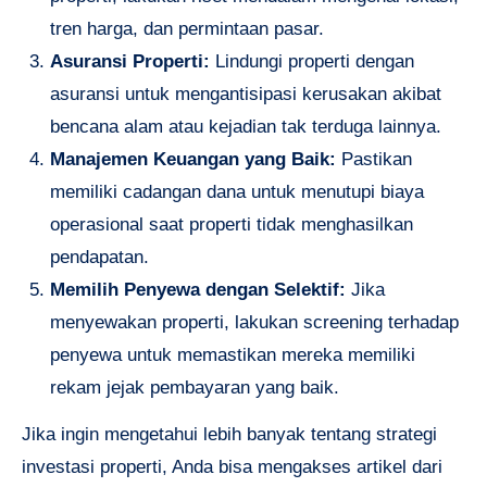
tren harga, dan permintaan pasar.
Asuransi Properti:
Lindungi properti dengan
asuransi untuk mengantisipasi kerusakan akibat
bencana alam atau kejadian tak terduga lainnya.
Manajemen Keuangan yang Baik:
Pastikan
memiliki cadangan dana untuk menutupi biaya
operasional saat properti tidak menghasilkan
pendapatan.
Memilih Penyewa dengan Selektif:
Jika
menyewakan properti, lakukan screening terhadap
penyewa untuk memastikan mereka memiliki
rekam jejak pembayaran yang baik.
Jika ingin mengetahui lebih banyak tentang strategi
investasi properti, Anda bisa mengakses artikel dari