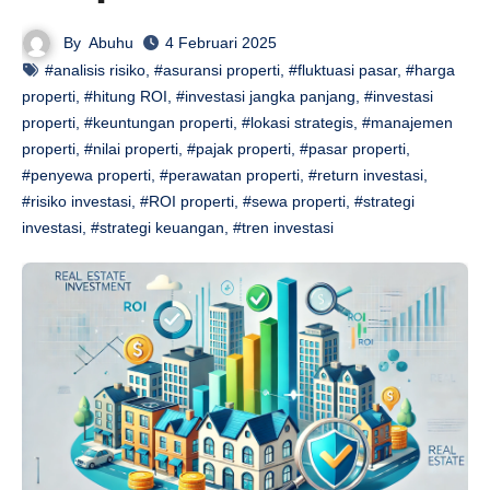
By
Abuhu
4 Februari 2025
#analisis risiko
,
#asuransi properti
,
#fluktuasi pasar
,
#harga
properti
,
#hitung ROI
,
#investasi jangka panjang
,
#investasi
properti
,
#keuntungan properti
,
#lokasi strategis
,
#manajemen
properti
,
#nilai properti
,
#pajak properti
,
#pasar properti
,
#penyewa properti
,
#perawatan properti
,
#return investasi
,
#risiko investasi
,
#ROI properti
,
#sewa properti
,
#strategi
investasi
,
#strategi keuangan
,
#tren investasi